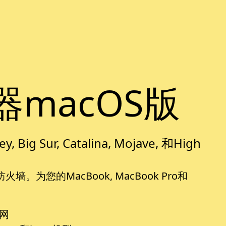
器macOS版
g Sur, Catalina, Mojave, 和High
。为您的MacBook, MacBook Pro和
网